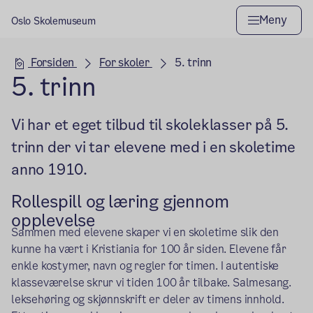
Meny
Oslo Skolemuseum
Hovedseksjon
Forsiden
For skoler
5. trinn
5. trinn
Vi har et eget tilbud til skoleklasser på 5.
trinn der vi tar elevene med i en skoletime
anno 1910.
Rollespill og læring gjennom
opplevelse
Sammen med elevene skaper vi en skoletime slik den
kunne ha vært i Kristiania for 100 år siden. Elevene får
enkle kostymer, navn og regler for timen. I autentiske
klasseværelse skrur vi tiden 100 år tilbake. Salmesang.
leksehøring og skjønnskrift er deler av timens innhold.