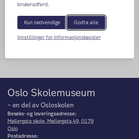
Vi tar imot maks 28 elever
brukeradferd.
Vi er fullbooket ut 2025.
Bookingen for første halvår
(ekstern lenke)
2026 åpner i desember.
Kun nødvendige
Godta alle
Innstillinger for informasjonskapsler
Publisert:
21.10.2024
Endret:
17.09.2025
Oslo Skolemuseum
– en del av Osloskolen
Besøks- og leveringsadresse:
Møllergata skole, Møllergata 49, 0179
Oslo
Postadresse: