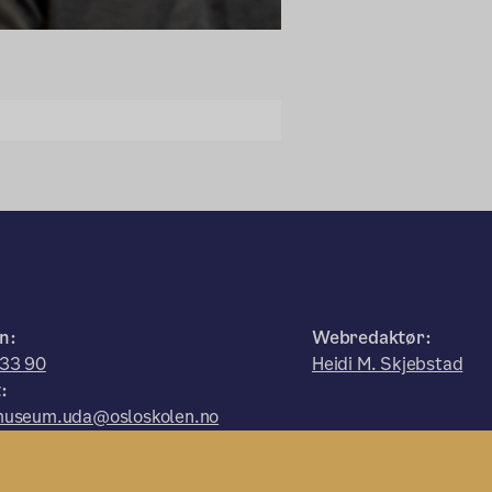
n:
Webredaktør:
 33 90
Heidi M. Skjebstad
:
museum.uda@osloskolen.no