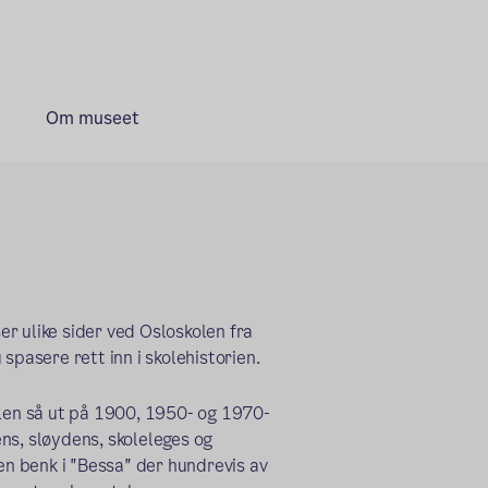
Om museet
r ulike sider ved Osloskolen fra
spasere rett inn i skolehistorien.
olen så ut på 1900, 1950- og 1970-
ens, sløydens, skoleleges og
 en benk i "Bessa" der hundrevis av