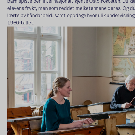
barn spiste den internasjonalt kjente Oslofrokosten. Du k
elevens frykt, men som reddet melketennene deres. Og du
lærte av håndarbeid, samt oppdage hvor ulik undervisning g
1960-tallet.