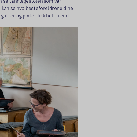
an se tannlegestolen som var
 kan se hva besteforeldrene dine
utter og jenter fikk helt frem til