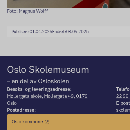
Foto: Magnus Wolff
Publisert:
01.04.2025
Endret:
08.04.2025
Oslo Skolemuseum
– en del av Osloskolen
Besøks- og leveringsadresse:
Telefo
Møllergata skole, Møllergata 49, 0179
22 99
Oslo
E-post
Postadresse:
skole
Oslo kommune