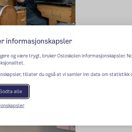
er informasjonskapsler
ngere og være trygt, bruker Osloskolen informasjonskapsler. N
ksjonalitet.
på barn i de ulike epokene, hvilken
nskapsler, tillater du også at vi samler inn data om statistikk
ønsket å forme elevene og skape de
 til live minner, skape refleksjoner
Godta alle
il i dag. Kanskje finner du din
sjonskapsler