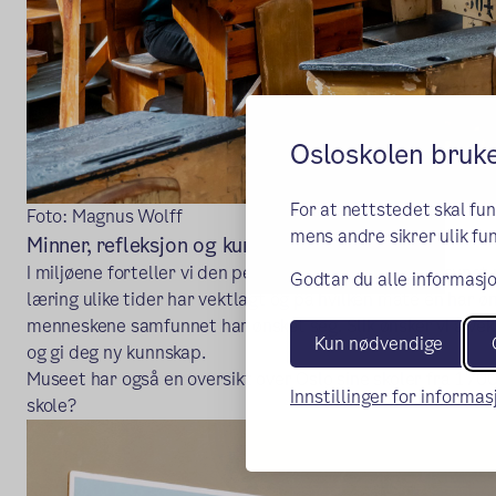
Osloskolen bruk
For at nettstedet skal fu
Foto: Magnus Wolff
mens andre sikrer ulik fun
Minner, refleksjon og kunnskap
I miljøene forteller vi den pedagogiske historien, om synet 
Godtar du alle informasjo
læring ulike tider har vektlagt og på hvilken måte en har 
menneskene samfunnet har ønsket seg. Slik ønsker vi å vekke
Kun nødvendige
og gi deg ny kunnskap.
Museet har også en oversikt over Oslo sine skoler fra 1700 t
Innstillinger for informa
skole?